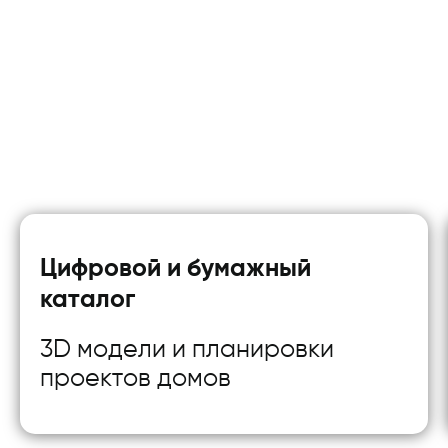
начала строительства в полноразмерном
кат
масштабе
циф
Что Вы получаете
Цифровой и бумажный
каталог
3D модели и планировки
проектов домов